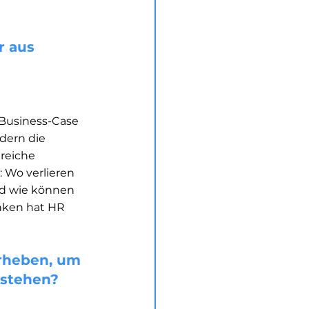
r aus 
Business-Case 
dern die 
reiche 
 Wo verlieren 
nd wie können 
nken hat HR 
rheben, um 
rstehen?