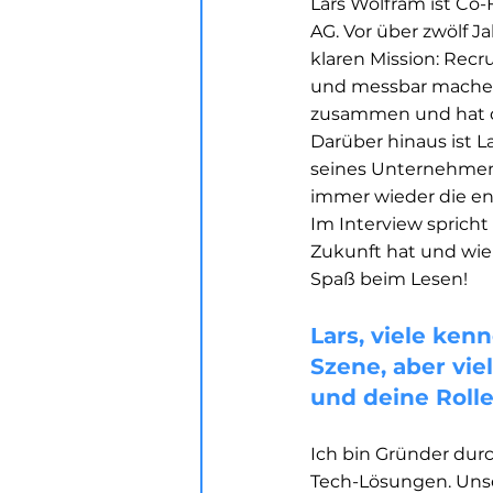
Lars Wolfram ist Co
AG. Vor über zwölf 
klaren Mission: Rec
und messbar machen
zusammen und hat di
Darüber hinaus ist L
seines Unternehmens
immer wieder die en
Im Interview sprich
Zukunft hat und wie
Spaß beim Lesen!
Lars, viele ke
Szene, aber vie
und deine Roll
Ich bin Gründer durc
Tech-Lösungen. Unse