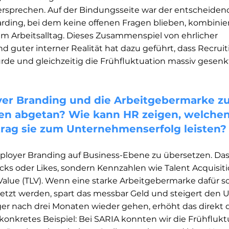
ersprechen. Auf der Bindungsseite war der entscheiden
rding, bei dem keine offenen Fragen blieben, kombinier
im Arbeitsalltag. Dieses Zusammenspiel von ehrlicher 
 guter interner Realität hat dazu geführt, dass Recruiti
urde und gleichzeitig die Frühfluktuation massiv gesen
r Branding und die Arbeitgebermarke zu 
n abgetan? Wie kann HR zeigen, welchen
rag sie zum Unternehmenserfolg leisten?
mployer Branding auf Business-Ebene zu übersetzen. Das 
cks oder Likes, sondern Kennzahlen wie Talent Acquisiti
Value (TLV). Wenn eine starke Arbeitgebermarke dafür so
esetzt werden, spart das messbar Geld und steigert den
er nach drei Monaten wieder gehen, erhöht das direkt d
 konkretes Beispiel: Bei SARIA konnten wir die Frühflukt