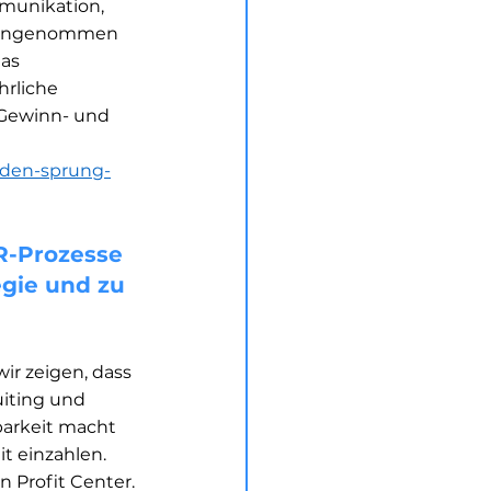
munikation, 
e angenommen 
as 
rliche 
 Gewinn- und 
a-den-sprung-
R-Prozesse 
gie und zu 
ir zeigen, dass 
uiting und 
barkeit macht 
t einzahlen. 
Profit Center.​​