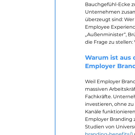
Bauchgefühl-Ecke zu
Unternehmen zusamme
überzeugt sind: Wer
Employee Experience 
„Außenminister“, Br
die Frage zu stellen
Warum ist aus d
Employer Bran
Weil Employer Brand
massiven Arbeitskräf
Fachkräfte. Unterne
investieren, ohne zu
Kanäle funktionieren
Employer Branding z
Studien von Univers
branding-benefits/
)