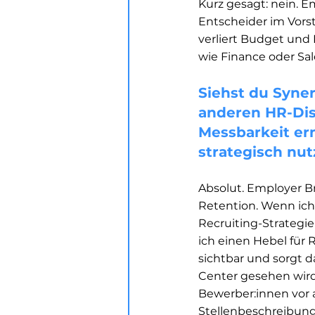
Kurz gesagt: nein. E
Entscheider im Vorst
verliert Budget und
wie Finance oder Sal
Siehst du Syne
anderen HR-Dis
Messbarkeit ern
strategisch nut
Absolut. Employer Bra
Retention. Wenn ich
Recruiting-Strategi
ich einen Hebel für 
sichtbar und sorgt da
Center gesehen wird.
Bewerber:innen vor 
Stellenbeschreibung