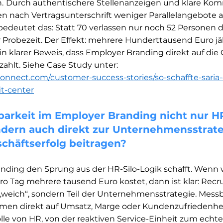
.
Durch authentischere Stellenanzeigen und klare Kom
en nach Vertragsunterschrift weniger Parallelangebot
 bedeutet das: Statt 70 verlassen nur noch 52 Personen d
Probezeit. Der Effekt: mehrere Hunderttausend Euro jäh
n klarer Beweis, dass Employer Branding direkt auf die
ahlt. Siehe Case Study unter: 
connect.com/customer-success-stories/so-schaffte-sari
t-center
sbarkeit im Employer Branding nicht nur H
ndern auch direkt zur Unternehmensstrate
äftserfolg beitragen?​​
anding den Sprung aus der HR-Silo-Logik schafft. Wenn w
ro Tag mehrere tausend Euro kostet, dann ist klar: Recr
 „weich“, sondern Teil der Unternehmensstrategie. Mess
emen direkt auf Umsatz, Marge oder Kundenzufriedenhei
lle von HR, von der reaktiven Service-Einheit zum echten 