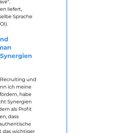
ve“. 
 liefert, 
selbe Sprache 
).  
nd 
man 
 Synergien 
r Recruiting und 
nn ich meine 
fördern, habe 
cht Synergien 
ern als Profit 
en, dass 
authentische 
 das wichtiger 