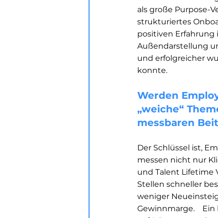
als große Purpose-V
strukturiertes Onboa
positiven Erfahrung 
Außendarstellung und
und erfolgreicher w
konnte.  
Werden Employe
„weiche“ Theme
messbaren Beit
Der Schlüssel ist, E
messen nicht nur Kli
und Talent Lifetime 
Stellen schneller b
weniger Neueinsteig
Gewinnmarge.     Ein