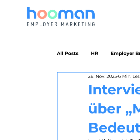
All Posts
HR
Employer B
26. Nov. 2025
6 Min. Les
Interv
über „
Bedeut