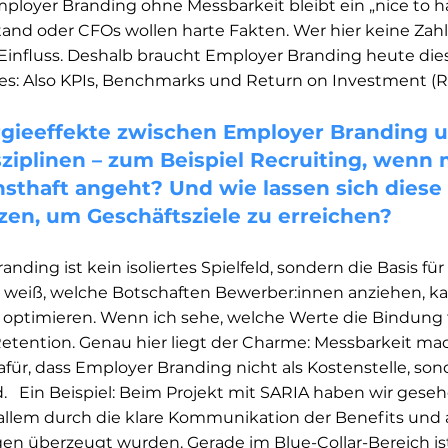
mployer Branding ohne Messbarkeit bleibt ein „nice to ha
and oder CFOs wollen harte Fakten. Wer hier keine Zahlen
 Einfluss. Deshalb braucht Employer Branding heute die
es: Also KPIs, Benchmarks und Return on Investment (ROI
rgieeffekte zwischen Employer Branding u
ziplinen – zum Beispiel Recruiting, wenn 
sthaft angeht? ​​Und wie lassen sich diese
zen, um Geschäftsziele zu erreichen?
nding ist kein isoliertes Spielfeld, sondern die Basis fü
 weiß, welche Botschaften Bewerber:innen anziehen, ka
e optimieren. Wenn ich sehe, welche Werte die Bindung 
Retention. Genau hier liegt der Charme: Messbarkeit ma
für, dass Employer Branding nicht als Kostenstelle, sond
    Ein Beispiel: Beim Projekt mit SARIA haben wir geseh
allem durch die klare Kommunikation der Benefits und 
en überzeugt wurden. Gerade im Blue-Collar-Bereich ist