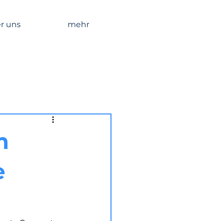
r uns
mehr
m
e