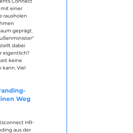
lents Connect 
mit einer 
e rausholen 
ehmen 
Raum geprägt. 
Außenminister" 
ellt dabei 
 eigentlich? 
eit keine 
kann. Viel 
randing-
deinen Weg 
ntsconnect HR-
ding aus der 