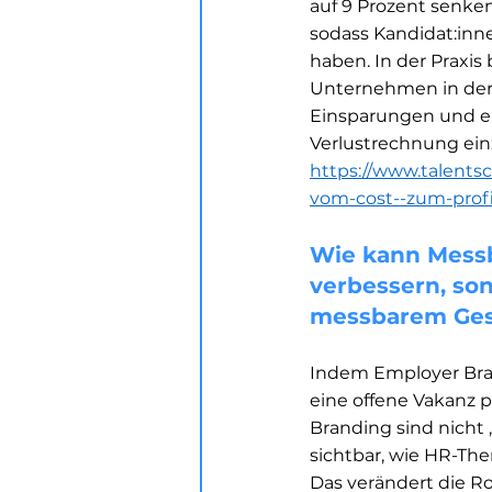
auf 9 Prozent senken
sodass Kandidat:inn
haben. In der Praxis
Unternehmen in der 
Einsparungen und ei
Verlustrechnung einz
https://www.talents
vom-cost--zum-profi
​​​Wie kann Mes
verbessern, so
messbarem Gesch
​​​Indem Employer Br
eine offene Vakanz p
Branding sind nicht
sichtbar, wie HR-Th
Das verändert die Ro