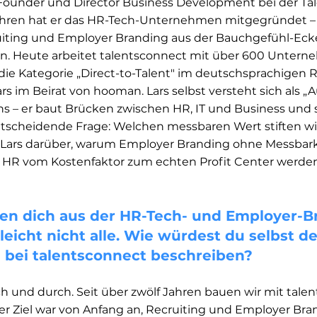
-Founder und Director Business Development bei der Ta
Jahren hat er das HR-Tech-Unternehmen mitgegründet – 
ruiting und Employer Branding aus der Bauchgefühl-Eck
. Heute arbeitet talentsconnect mit über 600 Untern
e Kategorie „Direct-to-Talent" im deutschsprachigen 
ars im Beirat von hooman. Lars selbst versteht sich als „
 – er baut Brücken zwischen HR, IT und Business und st
tscheidende Frage: Welchen messbaren Wert stiften wir
t Lars darüber, warum Employer Branding ohne Messbark
 HR vom Kostenfaktor zum echten Profit Center werden 
nnen dich aus der HR-Tech- und Employer-B
lleicht nicht alle. Wie würdest du selbst 
e bei talentsconnect beschreiben?
h und durch. Seit über zwölf Jahren bauen wir mit tale
r Ziel war von Anfang an, Recruiting und Employer Bran