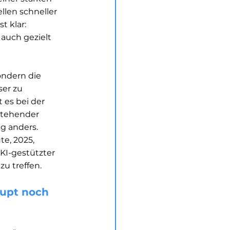
len schneller 
 klar: 
auch gezielt 
ondern die 
er zu 
 es bei der 
stehender 
 anders.  
e, 2025, 
KI-gestützter 
zu treffen.
upt noch 