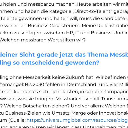
 holen und messbar zu machen. Heute arbeiten wir mit
n und haben die Kategorie „Direct-to-Talent“ geprägt,
 Talente gewinnen und halten will, muss die Candidate 
wie einen Business Case steuern. Meine Rolle ist dabei
ücken zu schlagen, zwischen HR, IT und Business. Und 
: Welchen messbaren Wert stiften wir?
einer Sicht gerade jetzt das Thema Messb
ding so entscheidend geworden?
ing ohne Messbarkeit keine Zukunft hat. Wir befinden 
temangel: Bis 2030 fehlen in Deutschland rund vier Mill
hmen können es sich nicht leisten, in schöne Kampagne
 wissen, was sie bringen. Messbarkeit schafft Transparen
? Welche Botschaften ziehen? Und vor allem: Welchen Be
u Business-Zielen wie Umsatz, Marge oder Innovationsk
um (Quelle: 
https://universumglobal.com/resources/blo
 und anderen wissen wir längst, dass Unternehmen mit e