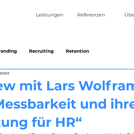
Leistungen
Referenzen
Übe
randing
Recruiting
Retention
ezeit
iew mit Lars Wolfra
Messbarkeit und ihr
ung für HR“