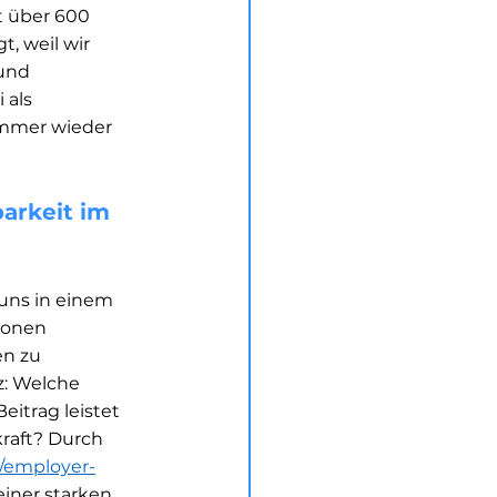
 über 600 
 weil wir 
und 
 als 
immer wieder 
arkeit im 
uns in einem 
ionen 
n zu 
z: Welche 
itrag leistet 
raft? Durch 
g/employer-
iner starken 