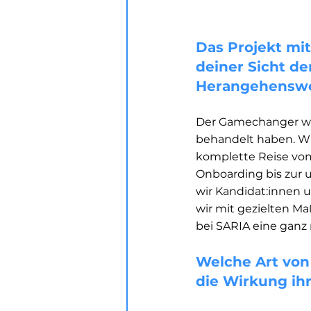
Das Projekt mit
deiner Sicht d
Herangehenswe
Der Gamechanger war
behandelt haben. Wi
komplette Reise vom 
Onboarding bis zur u
wir Kandidat:innen 
wir mit gezielten M
bei SARIA eine ganz 
Welche Art von
die Wirkung ih