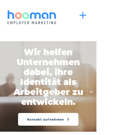
Wir helfen
Unternehmen
dabei, ihre
Identität als
Arbeitgeber zu
entwickeln.
Kontakt aufnehmen