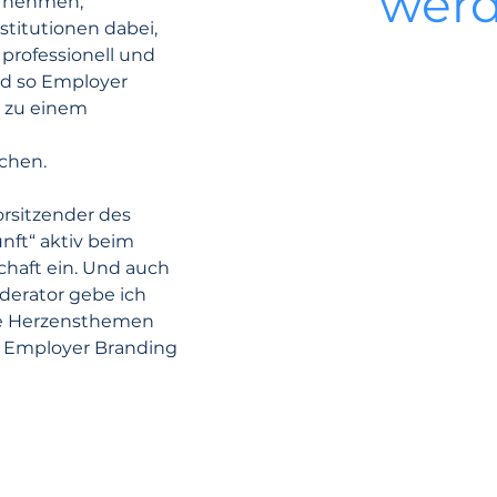
werd
ernehmen, 
titutionen dabei, 
professionell und 
d so Employer 
g zu einem 
chen.
orsitzender des 
nft“ aktiv beim 
haft ein. Und auch 
derator gebe ich 
e Herzensthemen 
d Employer Branding 