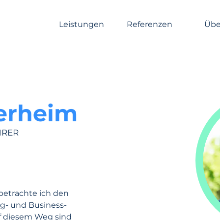
Leistungen
Referenzen
Übe
erheim
HRER
 betrachte ich den 
g- und Business- 
f diesem Weg sind 