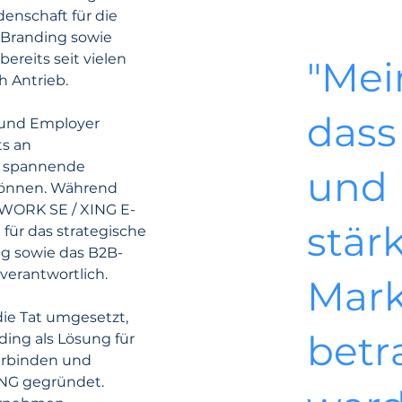
enschaft für die 
Branding sowie 
ereits seit vielen 
"Mein
 Antrieb.
dass
 und Employer 
s an 
n spannende 
und 
önnen. Während 
 WORK SE / XING E-
stär
für das strategische 
ng sowie das B2B-
verantwortlich.
Mark
die Tat umgesetzt, 
betr
ing als Lösung für 
erbinden und 
G gegründet. 