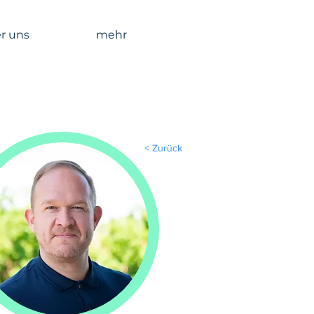
r uns
mehr
< Zurück