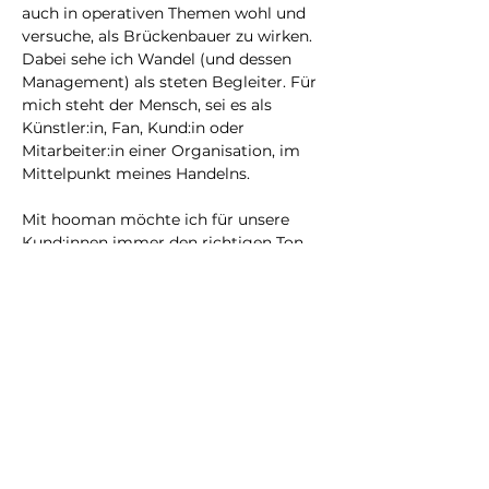
auch in operativen Themen wohl und 
versuche, als Brückenbauer zu wirken. 
Dabei sehe ich Wandel (und dessen 
Management) als steten Begleiter. Für 
mich steht der Mensch, sei es als 
Künstler:in, Fan, Kund:in oder 
Mitarbeiter:in einer Organisation, im 
Mittelpunkt meines Handelns.
Mit hooman möchte ich für unsere 
Kund:innen immer den richtigen Ton 
treffen.
Lassen Sie uns gemeinsam keine One 
Hit Wonder, sondern nachhaltige und 
erfolgreiche Akteure mit starker 
Unternehmenskultur für den 
Arbeitsmarkt der Zukunft aufbauen!
< Zurück